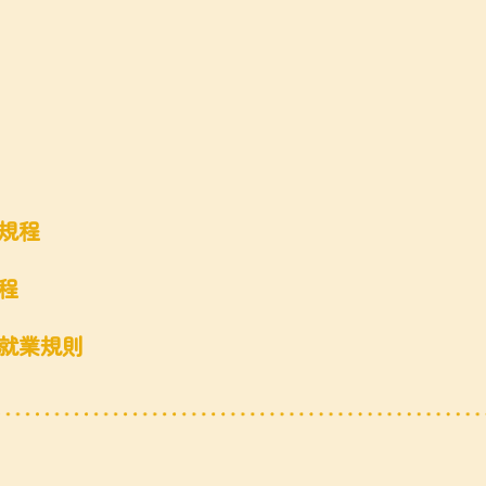
】
規程
程
就業規則