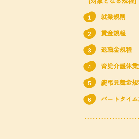
【対象となる規程
就業規則
1
賃金規程
2
退職金規程
3
育児介護休業
4
慶弔見舞金規
5
パートタイム
6